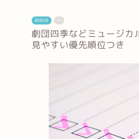
劇団四季
PR
劇団四季などミュージカ
見やすい優先順位つき