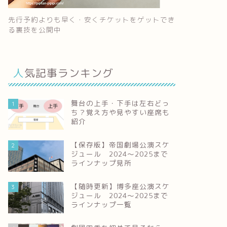
先行予約よりも早く・安くチケットをゲットでき
る裏技を公開中
人気記事ランキング
舞台の上手・下手は左右どっ
1
ち？覚え方や見やすい座席も
紹介
【保存版】帝国劇場公演スケ
2
ジュール 2024～2025まで
ラインナップ見所
【随時更新】博多座公演スケ
3
ジュール 2024～2025まで
ラインナップ一覧