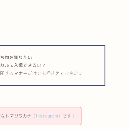
持ち物を知りたい
ジカルに入場できる
の？
に関する
マナー
だけでも押さえておきたい
きな
トマリワカナ
（
Instagram
）です！