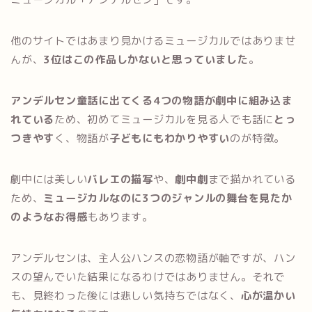
他のサイトではあまり見かけるミュージカルではありませ
んが、
3位はこの作品しかないと思っていました
。
アンデルセン童話に出てくる4つの物語が劇中に組み込ま
れている
ため、初めてミュージカルを見る人でも話に
とっ
つきやす
く、物語が
子どもにもわかりやすい
のが特徴。
劇中には美しい
バレエの描写
や、
劇中劇
まで描かれている
ため、
ミュージカルなのに3つのジャンルの舞台を見たか
のようなお得感
もあります。
アンデルセンは、主人公ハンスの恋物語が軸ですが、ハン
スの望んでいた結果になるわけではありません。それで
も、見終わった後には悲しい気持ちではなく、
心が温かい