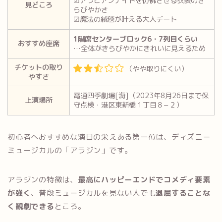
☑アラビアンナイトを彷彿させる衣装のき
見どころ
らびやかさ
☑魔法の絨毯が叶える大人デート
1階席センターブロック6・7列目くらい
おすすめ座席
…全体がきらびやかにきれいに見えるため
チケットの取り
（やや取りにくい）
やすさ
電通四季劇場[海]（2023年8月26日まで保
上演場所
守点検・港区東新橋１丁目８−２）
初心者へおすすめな演目の栄えある第一位は、ディズニー
ミュージカルの「アラジン」です。
アラジンの特徴は、
最高にハッピーエンドでコメディ要素
が強く
、普段ミュージカルを見ない人でも
退屈することな
く観劇できる
ところ。