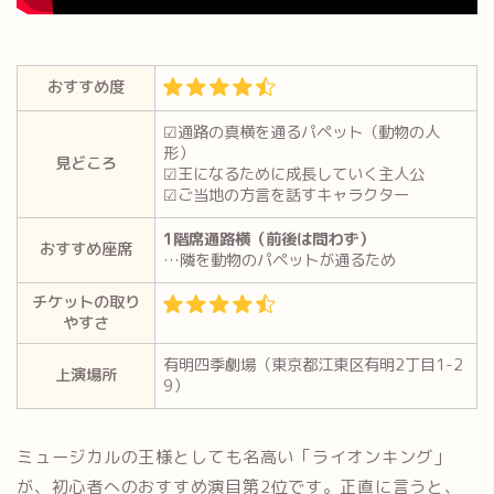
おすすめ度
☑通路の真横を通るパペット（動物の人
形）
見どころ
☑王になるために成長していく主人公
☑ご当地の方言を話すキャラクター
1階席通路横（前後は問わず）
おすすめ座席
…隣を動物のパペットが通るため
チケットの取り
やすさ
有明四季劇場（東京都江東区有明2丁目1-2
上演場所
9）
ミュージカルの王様としても名高い「ライオンキング」
が、初心者へのおすすめ演目第2位です。正直に言うと、