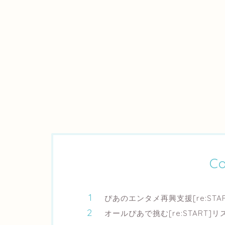
Co
ぴあのエンタメ再興支援[re:ST
オールぴあで挑む[re:START