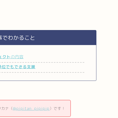
事でわかること
ジェクト
の内容
単位でもできる支援
ワカナ（
@pipitan_pipipip
）です！