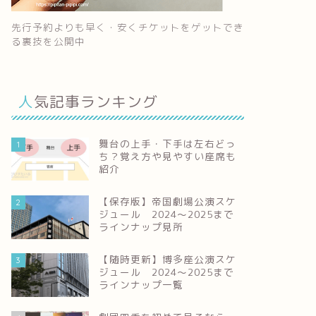
先行予約よりも早く・安くチケットをゲットでき
る裏技を公開中
人気記事ランキング
舞台の上手・下手は左右どっ
1
ち？覚え方や見やすい座席も
紹介
【保存版】帝国劇場公演スケ
2
ジュール 2024～2025まで
ラインナップ見所
【随時更新】博多座公演スケ
3
ジュール 2024～2025まで
ラインナップ一覧