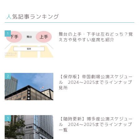
人気記事ランキング
1
舞台の上手・下手は左右どっち？覚
え方や見やすい座席も紹介
571549
view
2
【保存版】帝国劇場公演スケジュー
ル 2024～2025までラインナップ
見所
529593
view
3
【随時更新】博多座公演スケジュー
ル 2024～2025までラインナップ
一覧