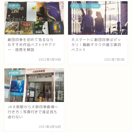
劇団四季
ディズニーミュージカル
劇団四季を初めて見るなら
大人デートに劇団四季はピッ
おすすめ作品ベスト3やマナ
タリ！観劇オタクが選ぶ演目
ー・座席を解説
ベスト3
2022年1月19日
2021年7月1日
劇団四季
JR大阪駅から大阪四季劇場へ
行き方｜写真付きで遠征民も
迷わない
2021年4月16日